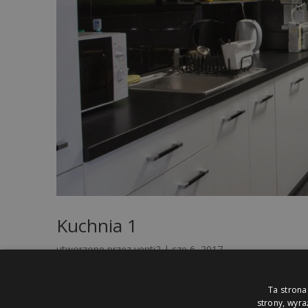
Kuchnia 1
utworzone przez
venti2
|
cze 6, 2017
Ta strona
strony, wyr