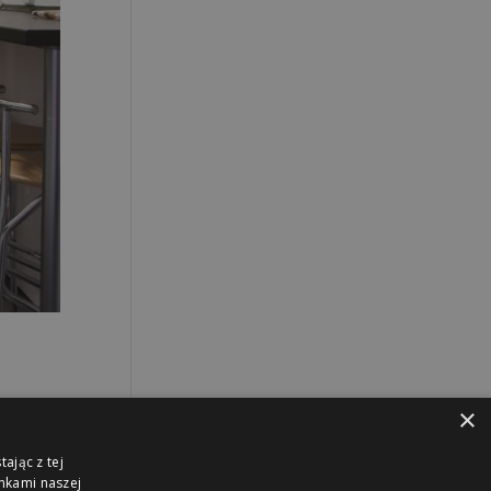
×
ając z tej
nkami naszej