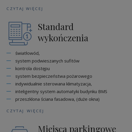
C Z Y T A J W I Ę C E J
Standard
wykończenia
światłowód,
system podwieszanych sufitów
kontrola dostępu
system bezpieczeństwa pożarowego
indywidualnie sterowana klimatyzacja,
inteligentny system automatyki budynku BMS
przeszklona ściana fasadowa, (duże okna)
C Z Y T A J W I Ę C E J
Miejsca parkingowe