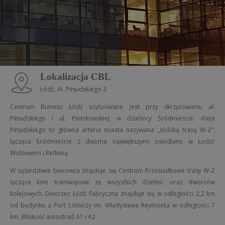
Lokalizacja CBL
Łódź, Al. Piłsudskiego 3
Centrum Biznesu Łódź usytuowane jest przy skrzyżowaniu al.
Piłsudskiego i ul. Piotrkowskiej, w dzielnicy Śródmieście. Aleja
Piłsudskiego to główna arteria miasta nazywana „łódzką trasą W-Z”,
łącząca Śródmieście z dwoma największymi osiedlami w Łodzi:
Widzewem i Retkinią.
W sąsiedztwie biurowca znajduje się Centrum Przesiadkowe trasy W-Z
łączące linie tramwajowe ze wszystkich dzielnic oraz dworców
kolejowych. Dworzec Łódź Fabryczna znajduje się w odległości 2,2 km
od budynku a Port Lotniczy im. Władysława Reymonta w odległości 7
km. Bliskość autostrad A1 i A2.