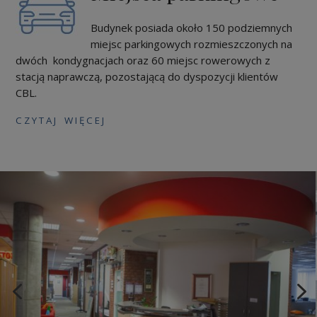
Budynek posiada około 150 podziemnych
miejsc parkingowych rozmieszczonych na
dwóch kondygnacjach oraz 60 miejsc rowerowych z
stacją naprawczą, pozostającą do dyspozycji klientów
CBL.
C Z Y T A J W I Ę C E J