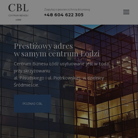
Zapytaj o powierzchnię biurową:
+48 604 622 305
Prestiżowy adres
w samym centrum Łodzi
Centrum Biznesu Łódź usytuowane jest w Łodzi
przy skrzyżowaniu
al. Piłsudskiego i ul. Piotrkowskiej, w dzielnicy
Śródmieście.
POZNAJ CBL